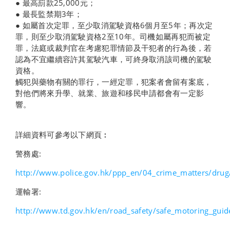
●
最高罰款
25,000
元；
●
最長監禁期
3
年；
●
如屬首次定罪，至少取消駕駛資格
6
個月至
5
年；再次定
罪，則至少取消駕駛資格
2
至
10
年。司機
如屬再犯
而被定
罪，法庭或裁判官在考慮犯罪情節及干犯者的行為後，若
認為不宜繼續容許其駕駛汽車，可終身取消該司機的駕駛
資格。
觸犯與藥物有關的罪行，一經定罪，犯案者會留有案底，
對他們將來升學、就業、旅遊和移民申請都會有一定影
響。
詳細資料可參考以下網頁︰
警務處:
http://www.police.gov.hk/ppp_en/04_crime_matters/drug
運輸署:
http://www.td.gov.hk/en/road_safety/safe_motoring_guid