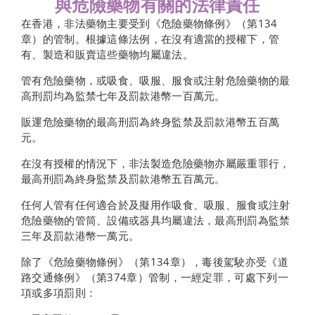
與危險藥物有關的法律責任
在香港，非法藥物主要受到《危險藥物條例》（第
134
章）的管制。根據這條法例，在沒有適當的授權下，管
有、製造和販賣這些
藥物均屬違法
。
管有危險藥物，或吸食、
吸服
、服食或注射危險藥物的最
高
刑罰均為監禁
七年及罰款港幣
一
百萬元。
販運危險藥物的最高刑罰為終身監禁及罰款港幣五百萬
元。
在沒有授權的情況下，非法製造危險藥物亦屬嚴重罪行，
最
高刑罰為終身監禁及罰款港幣五百萬元。
任何人管有任何適合於及擬用作吸食、
吸服
、服食或注射
危險藥物
的管筒
、設備或
器具均屬違法
，最高刑罰為監禁
三年及罰款港幣一萬元。
除了《危險藥物條例》（第
134
章），毒後駕駛亦受《道
路交通條例》（第
374
章）管制，一經定罪，可處下列一
項或多項罰則：